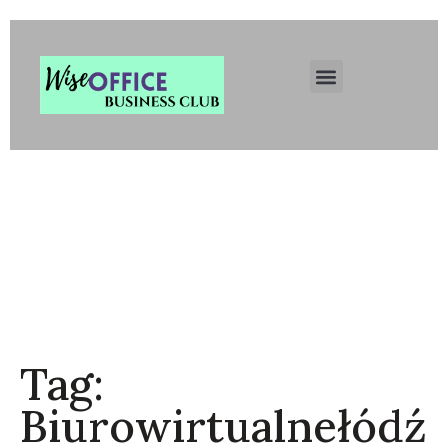
Wise Office Business Club
Łódź. Inteligentne Biuro
Wirtualne. Centrum
Rozwoju Biznesu.
Rejestracja Firmy Łódź.
Tag:
Biurowirtualnełódź