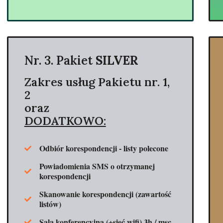
Nr. 3. Pakiet
SILVER
Zakres usług Pakietu nr. 1,
2
oraz
DODATKOWO:
Odbiór korespondencji - listy polecone
Powiadomienia SMS o otrzymanej
korespondencji
Skanowanie korespondencji (zawartość
listów)
Sala konferencyjna (+sieć wifi) 3h / msc