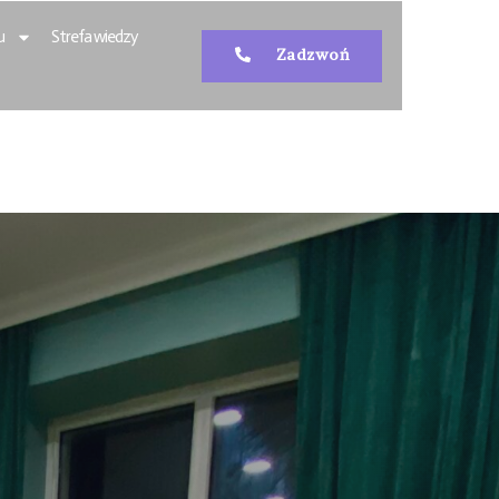
u
Strefa wiedzy
Zadzwoń
dź.
. Centrum
 Firmy Łódź.