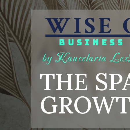
WISE 
BUSINESS
by Kancelaria Lex
THE SP
B
U
S
I
N
E