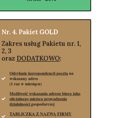
Nr. 4. Pakiet
GOLD
Zakres usług Pakietu nr. 1,
2, 3
oraz
DODATKOWO
:
Odsyłanie korespondencji pocztą
na
wskazany adres
(1 raz w miesiącu)
Możliwość wskazania adresu biura jako
oficjalnego miejsca prowadzenia
działalności
gospodarczej
TABLICZKA Z NAZWĄ FIRMY