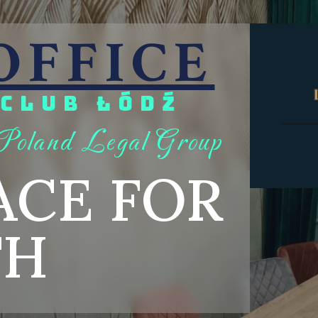
OFFICE
 CLUB ŁÓDŹ
Poland Legal Group
ACE FOR
S
S