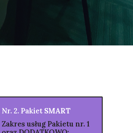
Nr. 2. Pakiet
SMART
Zakres usług Pakietu nr. 1
oraz
DODATKOWO
: