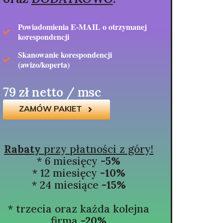
Powiadomienia E-MAIL o otrzymanej
korespondencji
Skanowanie korespondencji
(awizo/koperta)
79 zł netto / msc
ZAMÓW PAKIET
Rabaty
przy płatności z góry!
* 6 miesięcy
-5%
* 12 miesięcy
-10%
* 24 miesiące
-15%
* trzecia oraz każda kolejna
firma
-20%