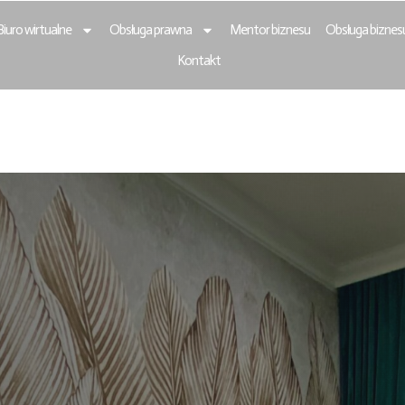
Biuro wirtualne
Obsługa prawna
Mentor biznesu
Obsługa biznes
Kontakt
Business Club Łó
 Biuro Wirtualne
esu. Rejestracja