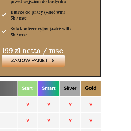
przed wejściem do budynku
Biurko do pracy
(+sieć wifi)
5h / msc
Sala konferencyjna
(+sieć wifi)
5h / msc
199 zł netto / msc
ZAMÓW PAKIET