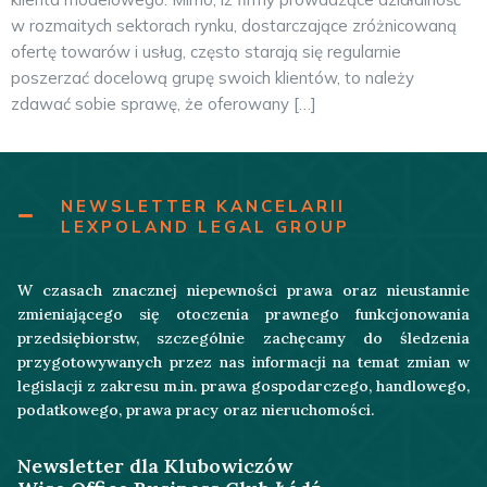
w rozmaitych sektorach rynku, dostarczające zróżnicowaną
ofertę towarów i usług, często starają się regularnie
poszerzać docelową grupę swoich klientów, to należy
zdawać sobie sprawę, że oferowany […]
NEWSLETTER KANCELARII
LEXPOLAND LEGAL GROUP
W czasach znacznej niepewności prawa oraz nieustannie
zmieniającego się otoczenia prawnego funkcjonowania
przedsiębiorstw, szczególnie zachęcamy do śledzenia
przygotowywanych przez nas informacji na temat zmian w
legislacji z zakresu m.in. prawa gospodarczego, handlowego,
podatkowego, prawa pracy oraz nieruchomości.
Newsletter dla Klubowiczów