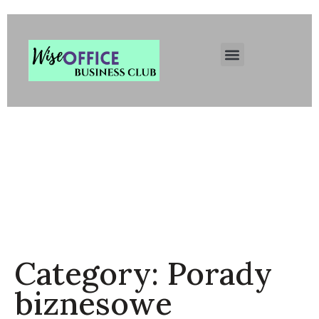
Wise Office Business Club
Łódź. Inteligentne Biuro
Wirtualne. Centrum
Rozwoju Biznesu.
Rejestracja Firmy Łódź.
Category:
Porady
biznesowe