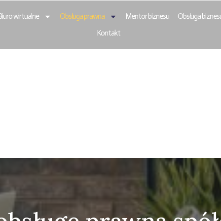
Biuro wirtualne
Obsługa prawna
Mentor biznesu
Obsługa biznes
Kontakt
Business Club Łó
 Biuro Wirtualne
esu. Rejestracja