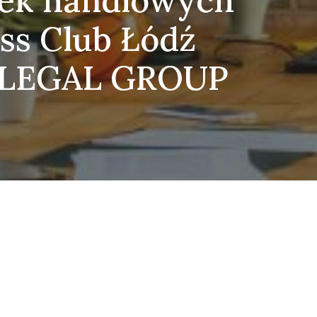
łek handlowych
ss Club Łódź
D LEGAL GROUP