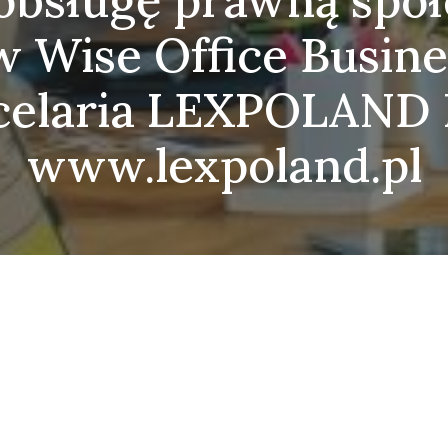
bsługę prawną spó
w Wise Office Busine
celaria LEXPOLAN
www.lexpoland.pl