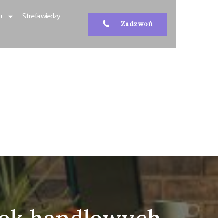
u
Strefa wiedzy
Zadzwoń
dź.
. Centrum
 Firmy Łódź.