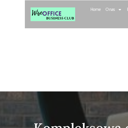
Home
O nas
Wise Office 
Inteligentne
Rozwoju Bizn