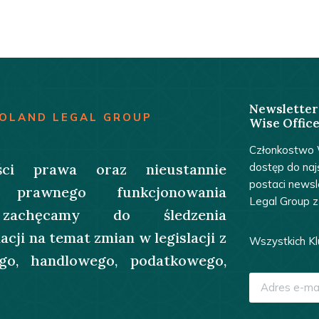
Newsletter
POLAND LEGAL GROUP
Wise Office
Członkostwo W
ci prawa oraz nieustannie
dostęp do naj
postaci news
 prawnego funkcjonowania
Legal Group z
e zachęcamy do śledzenia
ji na temat zmian w legislacji z
Wszystkich Kl
go, handlowego, podatkowego,