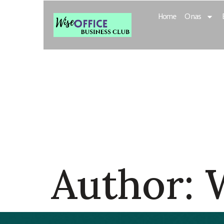
Home
O nas
Wise Office 
Inteligentne
Rozwoju Bizn
Author: