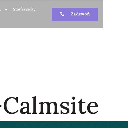
u
Strefa wiedzy
Zadzwoń
dź.
. Centrum
 Firmy Łódź.
-Calmsite