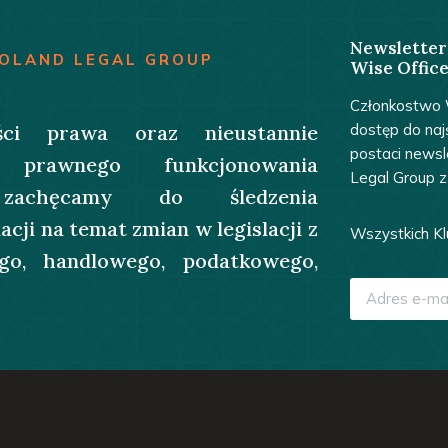
Newsletter
POLAND LEGAL GROUP
Wise Office
Członkostwo W
ci prawa oraz nieustannie
dostęp do naj
postaci news
 prawnego funkcjonowania
Legal Group z
e zachęcamy do śledzenia
ji na temat zmian w legislacji z
Wszystkich Kl
go, handlowego, podatkowego,